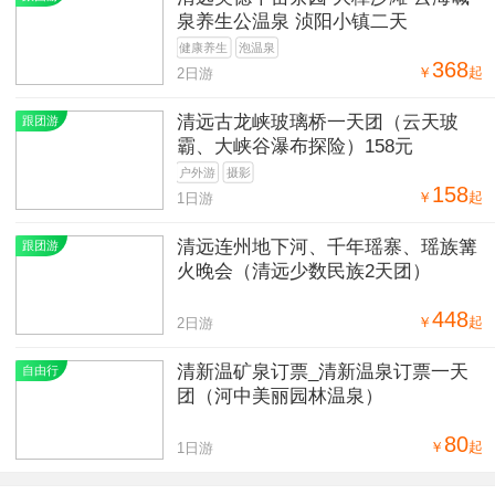
泉养生公温泉 浈阳小镇二天
健康养生
泡温泉
368
￥
起
2日游
清远古龙峡玻璃桥一天团（云天玻
跟团游
霸、大峡谷瀑布探险）158元
户外游
摄影
158
￥
起
1日游
清远连州地下河、千年瑶寨、瑶族篝
跟团游
火晚会（清远少数民族2天团）
448
￥
起
2日游
清新温矿泉订票_清新温泉订票一天
自由行
团（河中美丽园林温泉）
80
￥
起
1日游