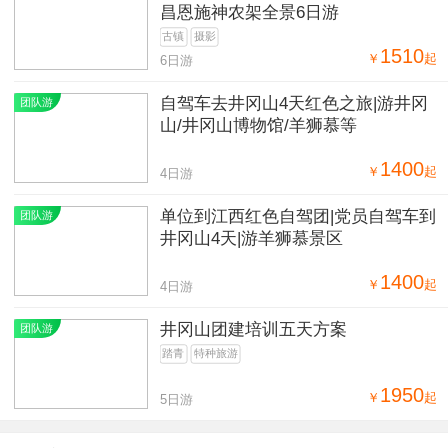
昌恩施神农架全景6日游
古镇
摄影
1510
￥
起
6日游
自驾车去井冈山4天红色之旅|游井冈
团队游
山/井冈山博物馆/羊狮慕等
1400
￥
起
4日游
单位到江西红色自驾团|党员自驾车到
团队游
井冈山4天|游羊狮慕景区
1400
￥
起
4日游
井冈山团建培训五天方案
团队游
踏青
特种旅游
1950
￥
起
5日游