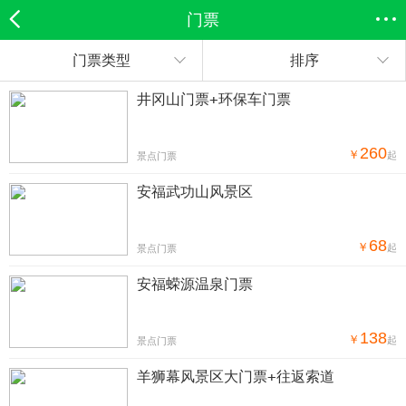
门票
门票类型
排序
欣欣首页
全部分类
搜索
登录欣欣
井冈山门票+环保车门票
260
￥
起
景点门票
安福武功山风景区
68
￥
起
景点门票
安福蝾源温泉门票
138
￥
起
景点门票
羊狮幕风景区大门票+往返索道