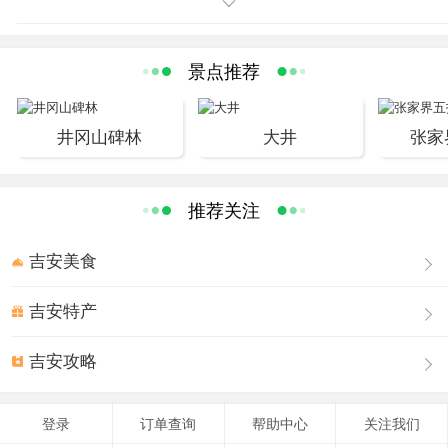
2000余平方米，其中原物860多件，这些文物、图片再现
了井冈山斗争的光辉历程，是进行革命传统教育的好课
堂。
景点推荐
目前这里的革命遗址均已列为全国重点文物保护单位，
对外开放。
井冈山碑林
大井
张家
推荐关注
吉安美食
吉安特产
吉安攻略
登录
订单查询
帮助中心
关注我们